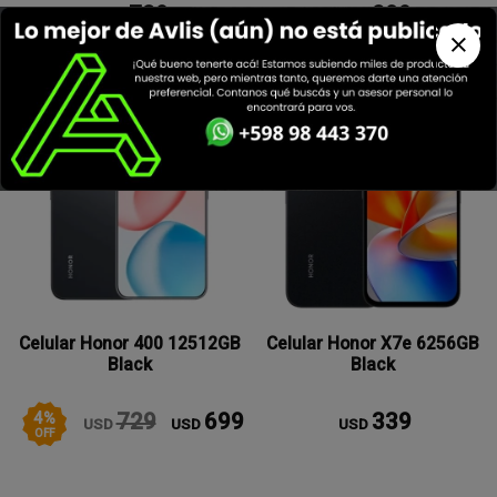
739
209
USD
USD
Nuevo
Celular Honor 400 12512GB
Celular Honor X7e 6256GB
Black
Black
4
%
729
699
339
USD
USD
USD
OFF