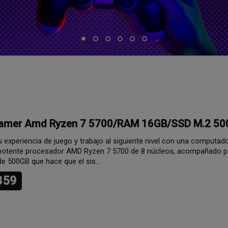
 Potensic ATOM LT Expansion 2 Baterias
rtad de la fotografía aérea compacta, ahora con la autonomía extend
3.200