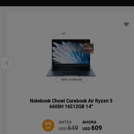
Notebook Chuwi Corebook Air Ryzen 5
6600H 16512GB 14''
ANTES
AHORA
6
%
649
609
USD
USD
OFF