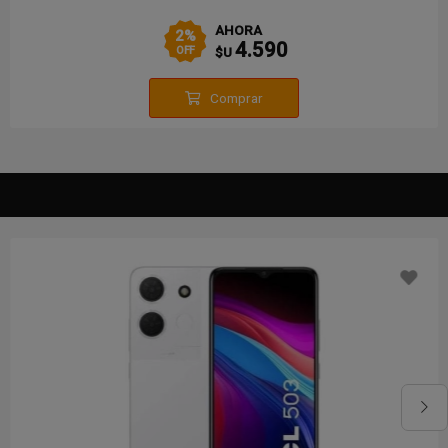
AHORA
2
%
4.590
$U
OFF
Comprar