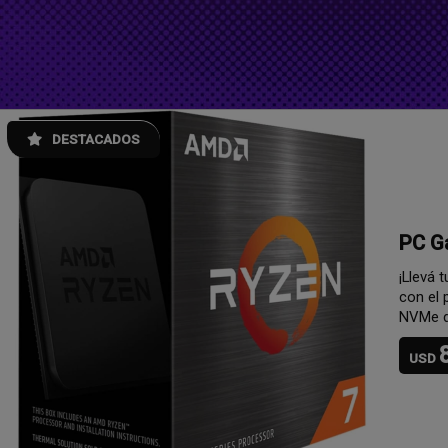
DESTACADOS
Dron
La libe
1
$U