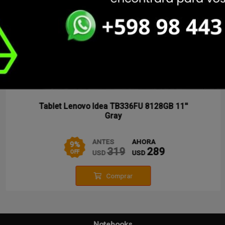
Tablet Lenovo Idea TB336FU 8128GB 11''
Gray
ANTES
AHORA
9
%
319
289
USD
USD
OFF
Comprar
Notebooks