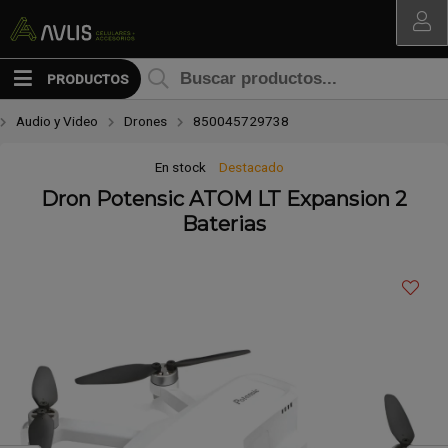
Compartir por email
MI COMPRA
PRODUCTOS
Audio y Video
Drones
850045729738
En stock
Destacado
Dron Potensic ATOM LT Expansion 2
Baterias
Enviar