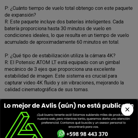
P: ¿Cuánto tiempo de vuelo total obtengo con este paquete
de expansión?
R: Este paquete incluye dos baterías inteligentes. Cada
batería proporciona hasta 30 minutos de vuelo en
condiciones ideales, lo que resulta en un tiempo de vuelo
acumulado de aproximadamente 60 minutos en total.
P: ¿Qué tipo de estabilización utiliza la cámara 4K?
R: El Potensic ATOM LT está equipado con un gimbal
mecánico de 3 ejes que proporciona una excelente
estabilidad de imagen. Este sistema es crucial para
capturar video 4K fluido y sin vibraciones, mejorando la
calidad cinematográfica de sus tomas.
P: ¿Cuál es el alcance máximo de transmisión del dron?
R: Gracias a la tecnología PixSync 2.0, el Potensic ATOM
LT ofrece un alcance de transmisión de video estable de
hasta 4 kilómetros, permitiendo explorar áreas amplias con
una conexión fiable.