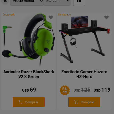
10
Destacado
Destacado
Auricular Razer BlackShark
Escritorio Gamer Huzaro
V2 X Green
HZ-Hero
5
%
69
125
119
USD
USD
USD
OFF
Comprar
Comprar