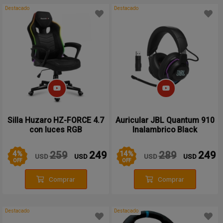
Destacado
Destacado
Silla Huzaro HZ-FORCE 4.7
Auricular JBL Quantum 910
con luces RGB
Inalambrico Black
4
%
14
%
259
249
289
249
USD
USD
USD
USD
OFF
OFF
Comprar
Comprar
Destacado
Destacado