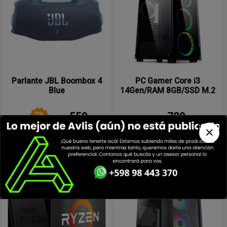
Parlante JBL Boombox 4
PC Gamer Core i3
Blue
14Gen/RAM 8GB/SSD M.2
500GB
2
%
559
729
USD
USD
OFF
Comprar
Comprar
Destacado
Destacado