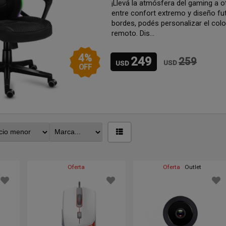
¡Llevá la atmósfera del gaming a o
entre confort extremo y diseño fut
bordes, podés personalizar el colo
remoto. Dis...
4
%
249
259
USD
USD
OFF
Oferta
Oferta
Outlet