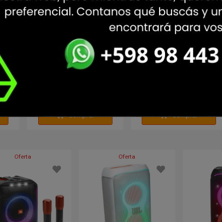
i Pad
Impresora Epson L3250
Impresora Epson L3560
Multifuncion Ecotank Wifi
Multifuncion Ecotank Wif
PRECIO
PRECIO
299
319
USD
USD
Comprar
Comprar
Oferta
Oferta