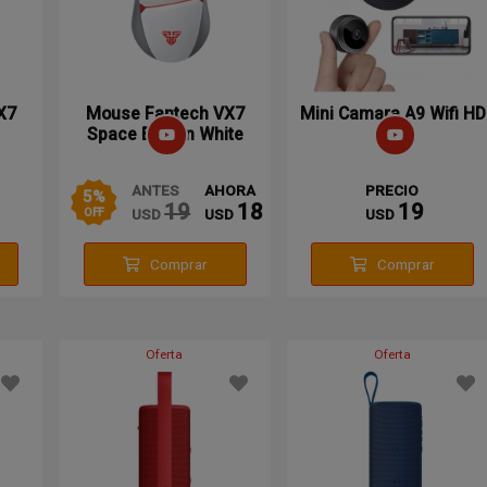
X7
Mouse Fantech VX7
Mini Camara A9 Wifi HD
Space Edition White
Cableado
ANTES
AHORA
PRECIO
5
%
19
18
19
USD
USD
USD
OFF
Comprar
Comprar
Oferta
Oferta