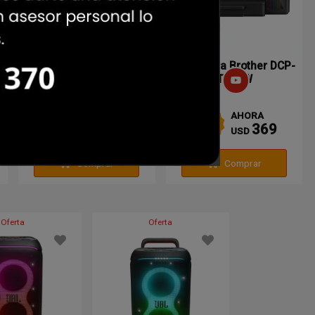
Tablet Xiaomi Pad 2 Pro
Impresora Brother DCP-
i
6/128GB Gray
T730W
PRECIO
AHORA
2
%
359
369
USD
USD
OFF
Comprar
Comprar
Oferta
Oferta