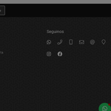
e
Seguinos
nta