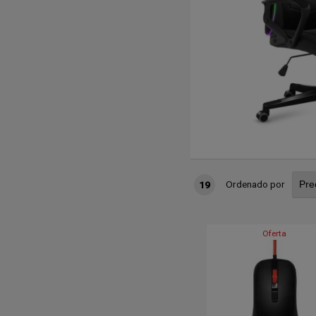
ergonómico, soportes integrados y
ora y domina el juego!
Ordenado por
19
Oferta