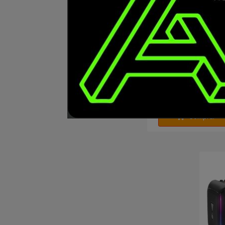
Tablet Xiaomi Redm
2 4/128GB Gray
PRECIO
275
USD
Comprar