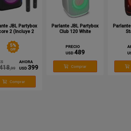
ante JBL Partybox
Parlante JBL Partybox
Parlante
ore 2 (Incluye 2
Club 120 White
St
Microfonos)
5
%
PRECIO
A
OFF
489
USD
U
ES
AHORA
418
399
Comprar
,99
USD
Comprar