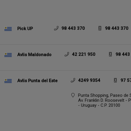
98 443 370
98 443 370
Pick UP
42 221 950
98 443
Avlis Maldonado
4249 9354
97 5
Avlis Punta del Este
Punta Shopping, Paseo de S
Av. Franklin D. Roosevelt - 
- Uruguay - C.P. 20100