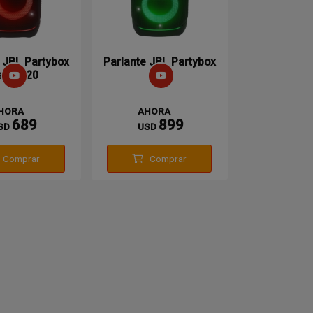
 JBL Partybox
Parlante JBL Partybox
age 320
520
HORA
AHORA
689
899
SD
USD
Comprar
Comprar