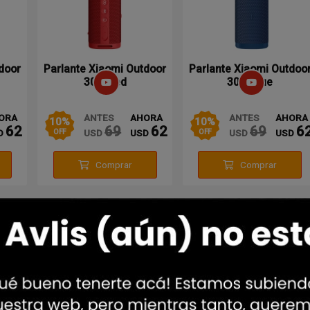
door
Parlante Xiaomi Outdoor
Parlante Xiaomi Outdoo
30w Red
30w Blue
ORA
ANTES
AHORA
ANTES
AHORA
10
%
10
%
62
69
62
69
6
D
USD
USD
USD
USD
OFF
OFF
Comprar
Comprar
Oferta
Oferta