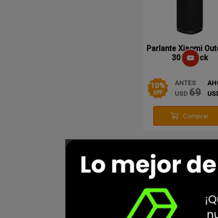
Parlante Xiaomi Out
30w Black
ANTES
AH
10
%
69
USD
US
OFF
Comprar
Oferta