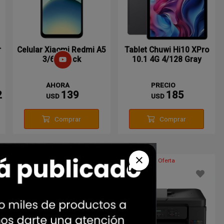
r
Celular Xiaomi Redmi A5
Tablet Chuwi Hi10 XPro
3/64 Black
10.1 4G 4/128 Gray
AHORA
PRECIO
2
139
185
USD
USD
Comprar
Comprar
Oferta
Oferta