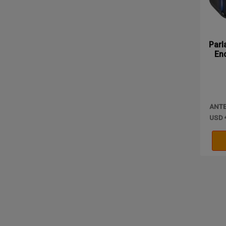
Parl
Enc
ANT
USD