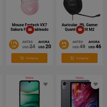
Mouse Fantech VX7
Auricular JBL Gamer
Sakura Pink Cableado
Quantum 100 M2
Cableado Black
ANTES
AHORA
ANTES
AHORA
17
%
6
%
24
20
49
46
USD
USD
USD
USD
OFF
OFF
Comprar
Comprar
Oferta
Oferta