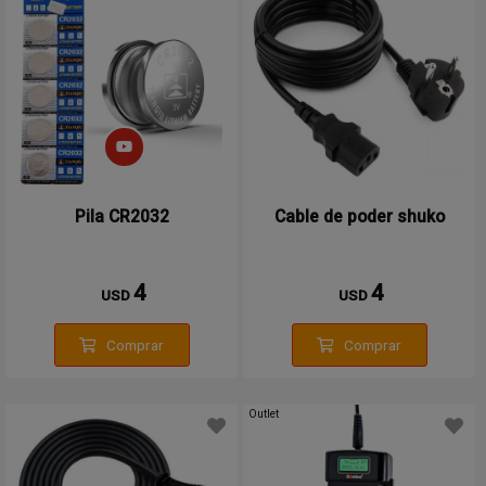
Pila CR2032
Cable de poder shuko
4
4
USD
USD
Comprar
Comprar
Outlet