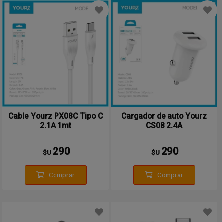
Cable Yourz PX08C Tipo C
Cargador de auto Yourz
2.1A 1mt
CS08 2.4A
290
290
$U
$U
Comprar
Comprar