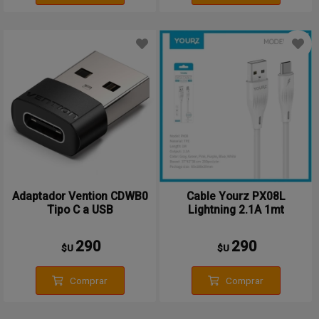
Adaptador Vention CDWB0
Cable Yourz PX08L
Tipo C a USB
Lightning 2.1A 1mt
290
290
$U
$U
Comprar
Comprar