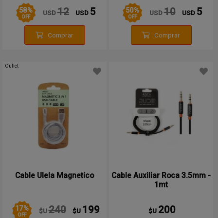
58
%
50
%
12
5
10
5
USD
USD
USD
USD
OFF
OFF
Comprar
Comprar
Outlet
Cable Ulela Magnetico
Cable Auxiliar Roca 3.5mm -
1mt
17
%
240
199
200
$U
$U
$U
OFF