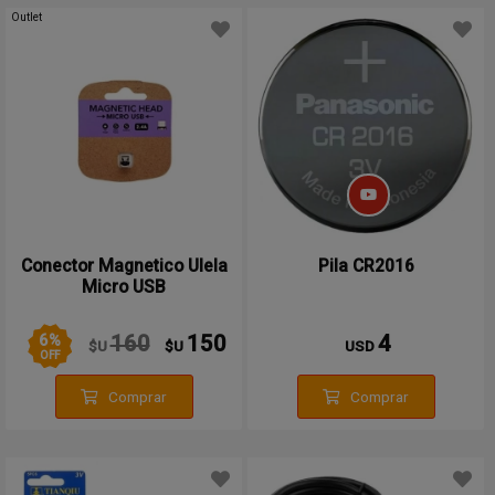
Outlet
Conector Magnetico Ulela
Pila CR2016
Micro USB
6
%
160
150
4
$U
$U
USD
OFF
Comprar
Comprar