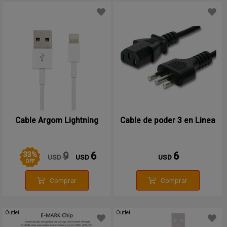
Cable Argom Lightning
Cable de poder 3 en Linea
33
%
9
6
6
USD
USD
USD
OFF
Comprar
Comprar
Outlet
Outlet