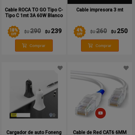
Cable ROCA TO GO Tipo C-
Cable impresora 3 mt
Tipo C 1mt 3A 60W Blanco
18
%
4
%
290
239
260
250
$U
$U
$U
$U
OFF
OFF
Comprar
Comprar
Cargador de auto Foneng
Cable de Red CAT6 6MM