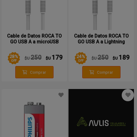
Cable de Datos ROCA TO
Cable de Datos ROCA TO
GO USB A a microUSB
GO USB A a Lightning
100cm 2.4A Blanco
100cm 2.4A Blanco
28
%
24
%
250
179
250
189
$U
$U
$U
$U
OFF
OFF
Comprar
Comprar