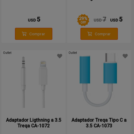
29
%
5
7
5
USD
USD
USD
OFF
Comprar
Comprar
Outlet
Outlet
Adaptador Ligthning a 3.5
Adaptador Treqa Tipo C a
Treqa CA-1072
3.5 CA-1073