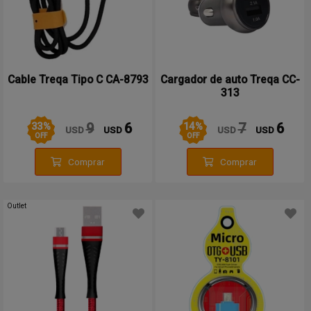
Cable Treqa Tipo C CA-8793
Cargador de auto Treqa CC-
313
33
%
14
%
9
6
7
6
USD
USD
USD
USD
OFF
OFF
Comprar
Comprar
Outlet