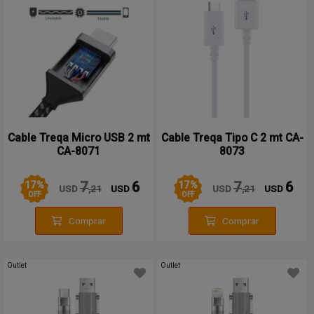
Cable Treqa Micro USB 2 mt
Cable Treqa Tipo C 2 mt CA-
CA-8071
8073
17
%
17
%
7
6
7
6
USD
,21
USD
USD
,21
USD
OFF
OFF
Comprar
Comprar
Outlet
Outlet