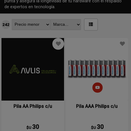
punta y asegurá la longevidad de tu hardware con el respaldo
de expertos en tecnología.
242
Pila AA Philips c/u
Pila AAA Philips c/u
30
30
$U
$U