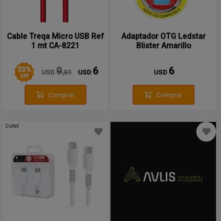
Cable Treqa Micro USB Ref
Adaptador OTG Ledstar
1 mt CA-8221
Blister Amarillo
33
%
9
6
6
USD
,01
USD
USD
OFF
Comprar
Comprar
Outlet