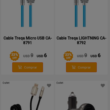
Cable Treqa Micro USB CA-
Cable Treqa LIGHTNING CA-
8791
8792
33
%
33
%
9
6
9
6
USD
USD
USD
USD
OFF
OFF
Comprar
Comprar
Outlet
Outlet