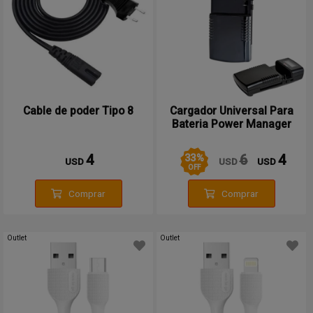
Cable de poder Tipo 8
Cargador Universal Para
Bateria Power Manager
33
%
4
6
4
USD
USD
USD
OFF
Comprar
Comprar
Outlet
Outlet