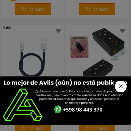
Comprar
Comprar
Outlet
Cable Mcdodo Gorgeous
Tarjeta de sonido USB
Micro USB 1mt CA-0833
55
%
490
220
6
$U
$U
USD
OFF
Comprar
Comprar