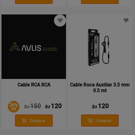
Cable RCA RCA
Cable Roca Auxiliar 3.5 mm
0.5 mt
20
%
150
120
120
$U
$U
$U
OFF
Comprar
Comprar