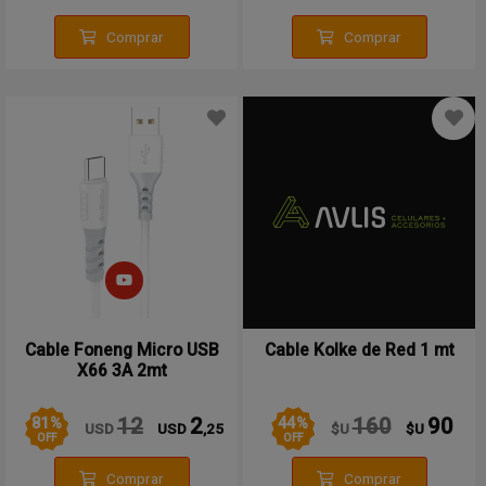
Comprar
Comprar
Cable Foneng Micro USB
Cable Kolke de Red 1 mt
X66 3A 2mt
81
%
44
%
12
2
160
90
USD
USD
,25
$U
$U
OFF
OFF
Comprar
Comprar