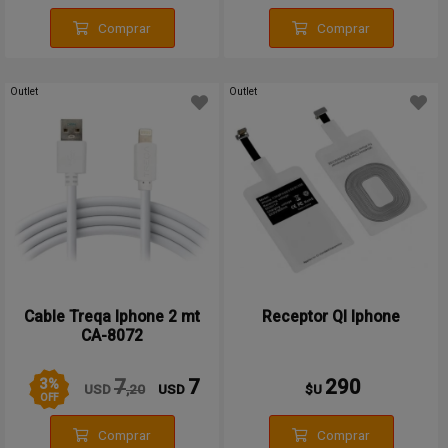
Comprar
Comprar
Outlet
Outlet
Cable Treqa Iphone 2 mt
Receptor QI Iphone
CA-8072
3
%
7
7
290
USD
,20
USD
$U
OFF
Comprar
Comprar