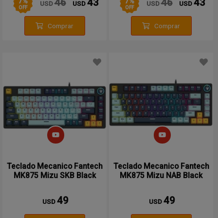
7
%
7
%
46
43
46
43
USD
USD
USD
USD
OFF
OFF
Comprar
Comprar
Teclado Mecanico Fantech
Teclado Mecanico Fantech
MK875 Mizu SKB Black
MK875 Mizu NAB Black
49
49
USD
USD