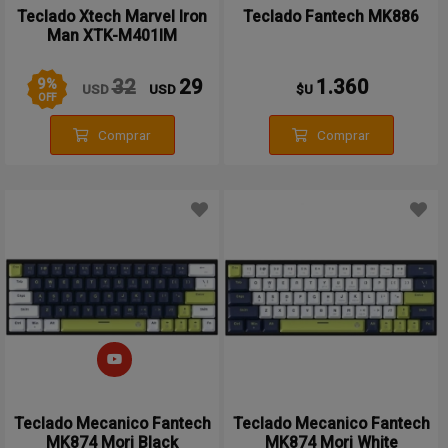
Teclado Xtech Marvel Iron
Teclado Fantech MK886
Man XTK-M401IM
9
%
32
29
1.360
USD
USD
$U
OFF
Comprar
Comprar
Teclado Mecanico Fantech
Teclado Mecanico Fantech
MK874 Mori Black
MK874 Mori White