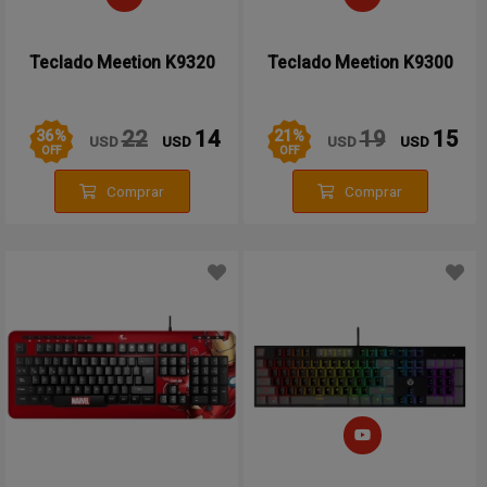
Teclado Meetion K9320
Teclado Meetion K9300
36
%
21
%
22
14
19
15
USD
USD
USD
USD
OFF
OFF
Comprar
Comprar