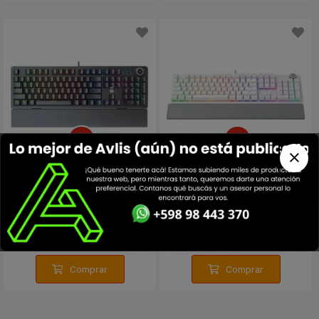
Teclado Mecanico Fantech
Teclado Mecanico Fantech
MK853 v2 BLUE SW Space
MK853 v2 RED SW Space
Edition
Edition
68
68
USD
USD
Comprar
Comprar