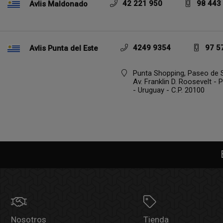
42 221 950
98 443
Avlis Maldonado
4249 9354
97 5
Avlis Punta del Este
Punta Shopping, Paseo de S
Av. Franklin D. Roosevelt - 
- Uruguay - C.P. 20100
Nosotros
Tienda