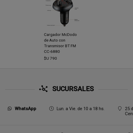
Cargador McDodo
de Auto con
Transmisor BT FM
CC-6880
$U
790
SUCURSALES
WhatsApp
Lun. a Vie. de 10 a 18 hs.
25 d
Cen