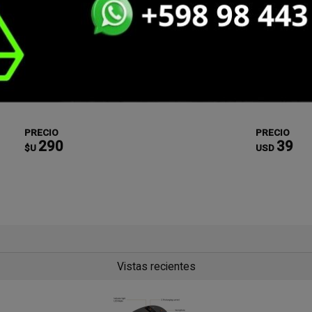
 de auto Yourz CS08 2.4A
Cargador de auto Samsung 
25w + 15w
PRECIO
PRECIO
290
39
$U
USD
Vistas recientes