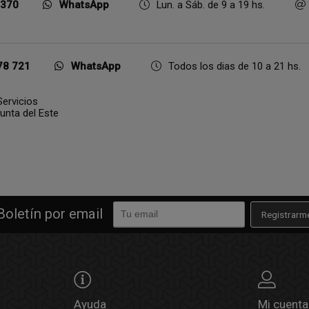
 370
WhatsApp
Lun. a Sáb. de 9 a 19 hs.
78 721
WhatsApp
Todos los dias de 10 a 21 hs.
ervicios
Punta del Este
Boletín por email
Registrarm
Ayuda
Mi cuenta