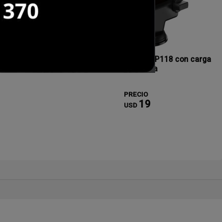
Original Duo
Soporte de auto Foneng CP118 con carga
inalambrica
PRECIO
19
USD