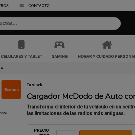
TROS
CONTACTO
r email
CELULARES Y TABLET
GAMING
HOGAR Y CUIDADO PERSONA
04
En stock
Enviar
Cargador McDodo de Auto co
Transforma el interior de tu vehículo en un cent
las limitaciones de las radios más antiguas.
PRECIO