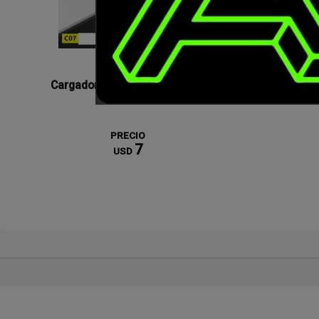
Cargador de auto Foneng C07
Cargador
PRECIO
7
USD