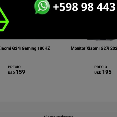
Xiaomi G24i Gaming 180HZ
Monitor Xiaomi G27i 20
PRECIO
PRECIO
159
195
USD
USD